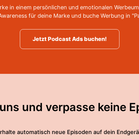
ke in einem persönlichen und emotionalen Werbeumfeld
Awareness für deine Marke und buche Werbung in "Pau
Jetzt Podcast Ads buchen!
 uns und verpasse keine E
rhalte automatisch neue Episoden auf dein Endgerä