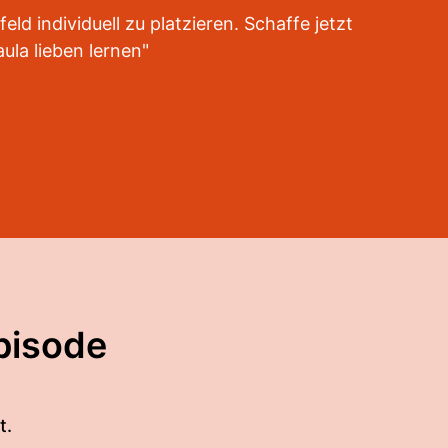
 individuell zu platzieren. Schaffe jetzt
la lieben lernen"
pisode
t.