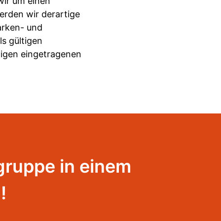
wir um einen
rden wir derartige
arken- und
s gültigen
ligen eingetragenen
lgruppe in einem
!